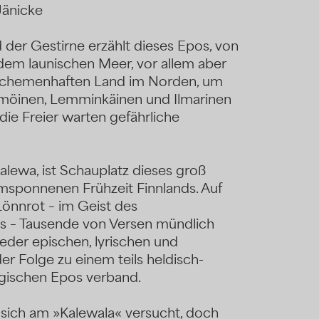
Jänicke
 der Gestirne erzählt dieses Epos, von
dem launischen Meer, vor allem aber
chemenhaften Land im Norden, um
möinen, Lemminkäinen und Ilmarinen
ie Freier warten gefährliche
alewa, ist Schauplatz dieses groß
sponnenen Frühzeit Finnlands. Auf
 Lönnrot – im Geist des
ts – Tausende von Versen mündlich
ieder epischen, lyrischen und
er Folge zu einem teils heldisch-
agischen Epos verband.
sich am »Kalewala« versucht, doch