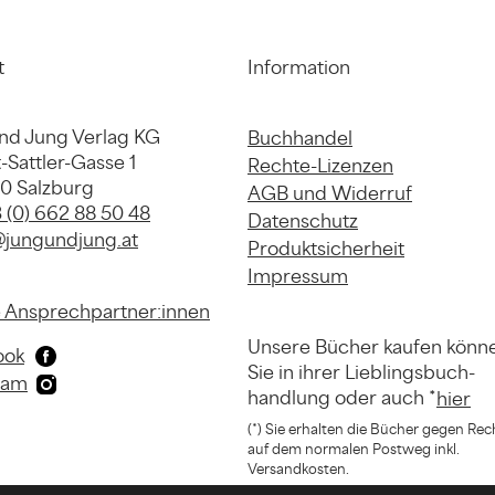
t
Information
nd Jung Verlag KG
Buchhandel
-Sattler-Gasse 1
Rechte-Lizenzen
20 Salzburg
AGB und Widerruf
 (0) 662 88 50 48
Datenschutz
@jungundjung.at
Produktsicherheit
Impressum
 Ansprechpartner:innen
Unsere Bücher kaufen könn
ook
Sie in ihrer
Lieblingsbuch-
ram
handlung
oder auch *
hier
(*) Sie erhalten die Bücher gegen Re
auf dem normalen Postweg inkl.
Versandkosten.