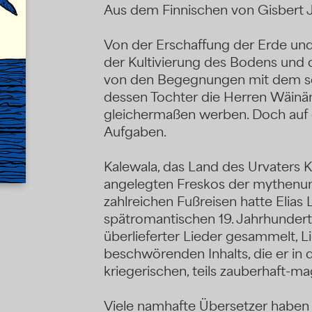
Aus dem Finnischen von Gisbert 
Von der Erschaffung der Erde und
der Kultivierung des Bodens und 
von den Begegnungen mit dem s
dessen Tochter die Herren Wäinä
gleichermaßen werben. Doch auf d
Aufgaben.
Kalewala, das Land des Urvaters K
angelegten Freskos der mythenum
zahlreichen Fußreisen hatte Elias
spätromantischen 19. Jahrhunder
überlieferter Lieder gesammelt, L
beschwörenden Inhalts, die er in d
kriegerischen, teils zauberhaft-m
Viele namhafte Übersetzer haben 