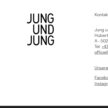
Kontak
Jung u
Hubert
A - 50
Tel.
+43
office
Unsere
Faceb
Instag