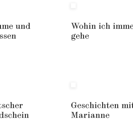
ume und
Wohin ich imme
ssen
gehe
tscher
Geschichten mi
dschein
Marianne