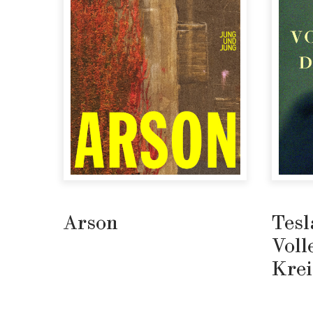
Arson
Tesl
Voll
Krei