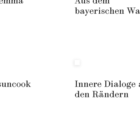
emma
Aus dem
bayerischen Wa
suncook
Innere Dialoge
den Rändern