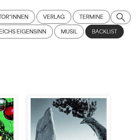
TOR*INNEN
VERLAG
TERMINE
SE
EICHS EIGENSINN
MUSIL
BACKLIST