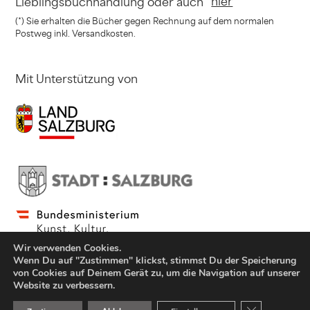
hier
Lieblingsbuchhandlung
oder auch *
(*) Sie erhalten die Bücher gegen Rechnung
auf dem normalen
Postweg inkl. Versandkosten.
Mit Unterstützung von
Wir verwenden Cookies.
Wenn Du auf "Zustimmen" klickst, stimmst Du der Speicherung
von Cookies auf Deinem Gerät zu, um die Navigation auf unserer
Website zu verbessern.
© Copyright Jung und Jung Verlag GmbH 2021
GDPR Cookie-