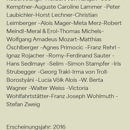
Kemptner–Auguste Caroline Lammer –Peter
Laubichler–Horst Lechner–Christian
Leimberger –Alois Mager–Meta Merz–Robert
Meindl–Meral & Erol–Thomas Michels–
Wolfgang Amadeus Mozart–Matthias
Öschlberger –Agnes Primocic –Franz Rehrl –
Ignaz Rojacher –Romy–Ferdinand Sauter –
Hans Sedlmayr –Selim –Simon Stampfer –Iris
Strubegger –Georg Trakl–Irma von Troll-
Borostyáni –Lucia Völk Alois –W. Berta
Wagner –Walter Weiss –Victoria
Wohlfahrtstätter–Franz Joseph Wohlmuth –
Stefan Zweig
Erscheinungsjahr: 2016