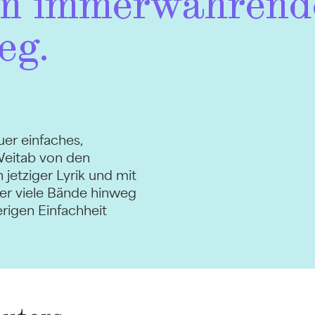
em immerwährend
eg.
er einfaches,
Weitab von den
jetziger Lyrik und mit
er viele Bände hinweg
erigen Einfachheit