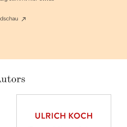
ndschau
Autors