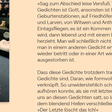
»Sag zum Abschied leise Versfuß, 
Gedichten ist Gott, ansonsten ist 
Geburtenstationen, auf Friedhöf
und Larven, von Witwen und Ant
Eintagsfliegen, es ist ein Komm
wird, dann lebend und mit einem R
herzieht. Man will schließlich ni
man in einem anderen Gedicht e
wieder betritt oder in einer Art w
ausgestorben ist.
Dass diese Gedichte trotzdem tra
Gedichte sind. Daran, wie formvol
verknüpft. So unwiderstehlich schö
aufhören konnte, als sie mit letz
uns an diesen Gedichten satt, so 
dem blendend Hellen verschließen
»Der Letzte löscht das Ich!«