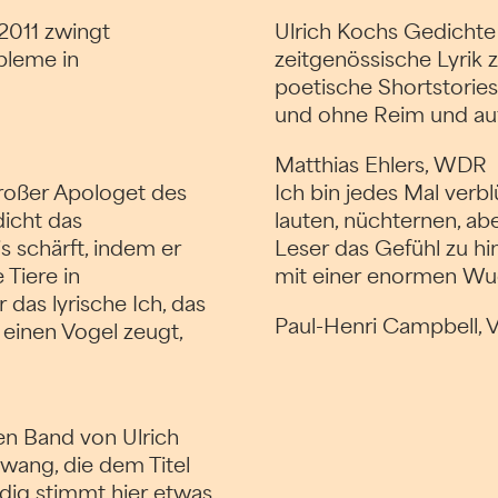
2011 zwingt
Ulrich Kochs Gedichte
bleme in
zeitgenössische Lyrik z
poetische Shortstories,
und ohne Reim und auf
Matthias Ehlers, WDR
großer Apologet des
Ich bin jedes Mal verb
icht das
lauten, nüchternen, abe
 schärft, indem er
Leser das Gefühl zu hin
 Tiere in
mit einer enormen Wu
 das lyrische Ich, das
Paul-Henri Campbell,
einen Vogel zeugt,
n Band von Ulrich
ang, die dem Titel
ndig stimmt hier etwas