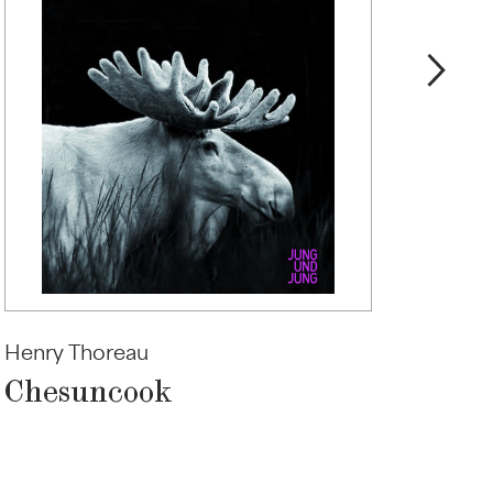
Henry Thoreau
Jero
Chesuncook
Zwe
Pil