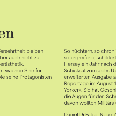
en
ersehrtheit bleiben
So nüch­tern, so chron
aber auch nicht zu
so ergrei­fend, schilde
erästhetik.
Hersey ein Jahr nach
em wachen Sinn für
Schicksal von sechs Ü
wie seine Protagonisten
erweiterten Ausgabe au
Reportage im August
Yorker«. Sie hat Gesch
die Augen für den Schr
davon wollten Militärs 
Daniel Di Falco, Neue 