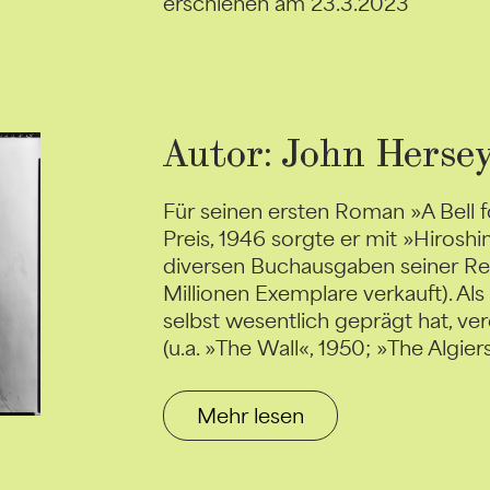
erschienen am 23.3.2023
Autor: John Herse
Für seinen ersten Roman »A Bell fo
Preis, 1946 sorgte er mit »Hirosh
diversen Buchausgaben seiner Re
Millionen Exemplare verkauft). Als
selbst wesentlich geprägt hat, ve
(u.a. »The Wall«, 1950; »The Algier
Mehr lesen