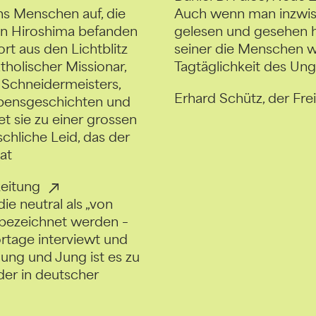
hs Menschen auf, die
Auch wenn man inzwi
in Hiroshima befanden
gelesen und gesehen h
t aus den Lichtblitz
seiner die Menschen w
tholischer Missionar,
Tagtäglichkeit des Ung
 Schneidermeisters,
Erhard Schütz, der Fr
Lebensgeschichten und
 sie zu einer grossen
chliche Leid, das der
at
eitung
e neutral als „von
 bezeichnet werden –
ortage interviewt und
ung und Jung ist es zu
der in deutscher