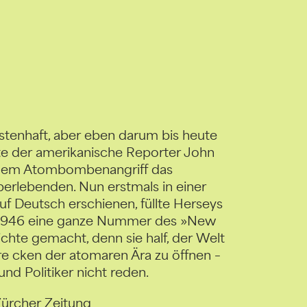
istenhaft, aber eben darum bis heute
rte der amerikani­sche Reporter John
 dem Atombomben­angriff das
berlebenden. Nun erstmals in einer
f Deutsch erschienen, füllte Herseys
 1946 eine ganze Nummer des »New
ichte gemacht, denn sie half, der Welt
e­ cken der atomaren Ära zu öffnen –
und Politiker nicht reden.
Zürcher Zeitung