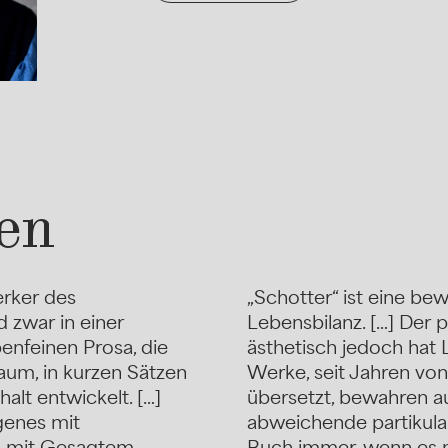
en
erker des
„Schotter“ ist eine b
 zwar in einer
Lebensbilanz. […] Der 
enfeinen Prosa, die
ästhetisch jedoch hat 
aum, in kurzen Sätzen
Werke, seit Jahren von
lt entwickelt. […]
übersetzt, bewahren au
genes mit
abweichende partikular
 mit Gesagtem,
Buch immer, wenn es n