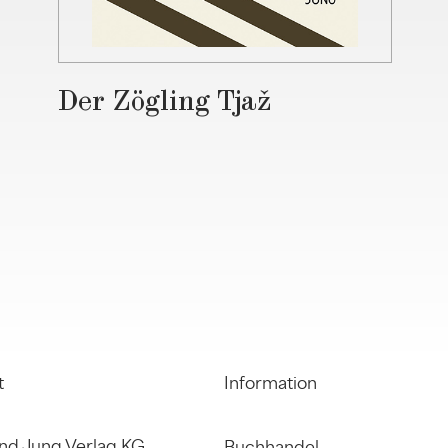
Der Zögling Tjaž
t
Information
nd Jung Verlag KG
Buchhandel