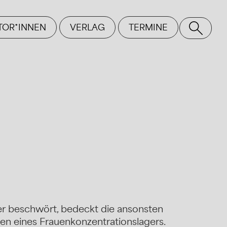
TOR*INNEN
VERLAG
TERMINE
SE
ier beschwört, bedeckt die ansonsten
en eines Frauenkonzentrationslagers.