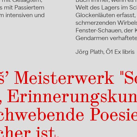
s mit Passiertem
Welt des Lagers im Sc
m intensiven und
Glockenläuten erfasst,
schmerzenden Wirbels
Fenster-Schauen, der 
Gendarmen verhaftete
Jörg Plath, Ö1 Ex libris
š’ Meisterwerk "S
, Erinnerungskun
chwebende Poesie
her ist.