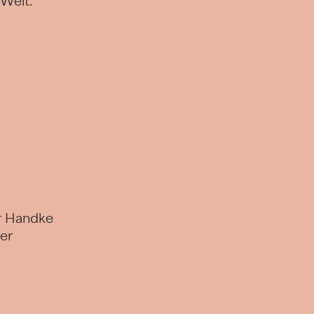
 Welt.
r Handke
er