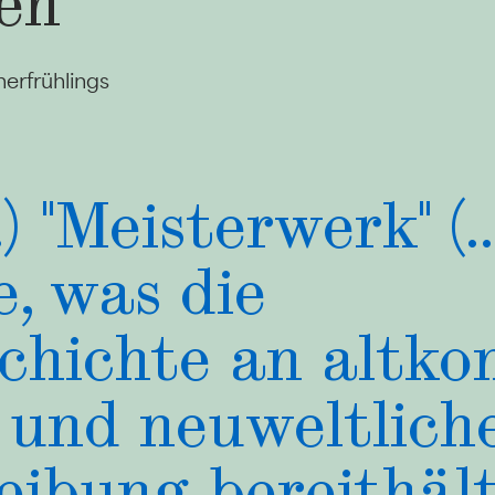
en
erfrühlings
.) "Meisterwerk" (..
te, was die
chichte an altko
 und neuweltlich
eibung bereithäl