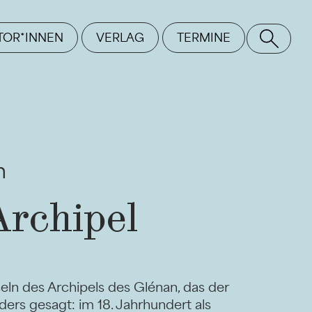
TOR*INNEN
VERLAG
TERMINE
SE
m
Archipel
seln des Archipels des Glénan, das der
ders gesagt: im 18. Jahrhundert als