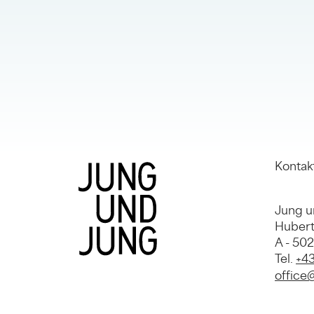
Kontak
Jung u
Hubert
A - 50
Tel.
+43
office