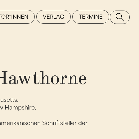
TOR*INNEN
VERLAG
TERMINE
SE
 Hawthorne
usetts.
w Hampshire,
merikanischen Schriftsteller der