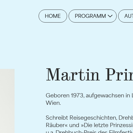
HOME
PROGRAMM
AU
Martin Pri
Geboren 1973, aufgewachsen in Lili
Wien.
Schreibt Reisegeschichten, Dreh
Räuber« und »Die letzte Prinzess
u.a. Drehbuch-Preis des Filmfestiv