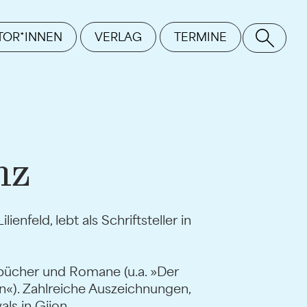
TOR*INNEN
VERLAG
TERMINE
SE
nz
enfeld, lebt als Schriftsteller in
bücher und Romane (u.a. »Der
in«). Zahlreiche Auszeichnungen,
als in Gijon.