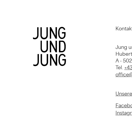
Kontak
Jung u
Hubert
A - 50
Tel.
+43
office
Unsere
Faceb
Instag