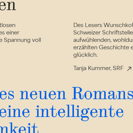
en
tlosen
Des Lesers Wunschkoffe
s einer
Schweizer Schriftstell
le Spannung voll
aufwühlenden, wohldu
erzählten Geschichte e
glücklich.
Tanja Kummer, SRF
des neuen Romans
eine intelligente
mkeit