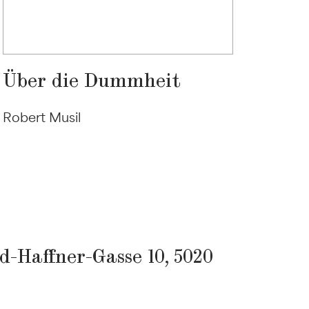
Über die Dummheit
War
has
Robert Musil
Rober
-Haffner-Gasse 10, 5020