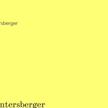
rsberger
intersberger